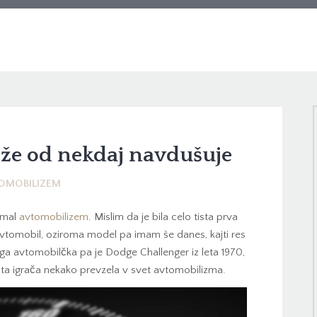
že od nekdaj navdušuje
OMOBILIZEM
imal
avtomobilizem
. Mislim da je bila celo tista prva
a avtomobil, oziroma model pa imam še danes, kajti res
ega avtomobilčka pa je Dodge Challenger iz leta 1970,
e ta igrača nekako prevzela v svet avtomobilizma.