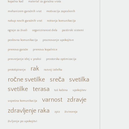
kopalna kad
material za garažna vrata
mehanizem garažnih vrat
motivacija zaposlenih
nakup novih garažnih vrat
notranja komunikacija
ograje za živali
organiziranost dela
pastirski sistemi
poslovna komunikacija
praznovanje upokojitve
prenova garaže
prenova kopalnice
preverjanje idej v praksi
prostorska optimizacija
rak
prototipiranje
razvoj izdelka
ročne svetilke
sreča
svetilka
svetilke
terasa
tuš kabina
upokojitev
varnost
zdravje
uspešna komunikacija
zdravljenje raka
zpiz
živinoreja
življenje po upokojitvi