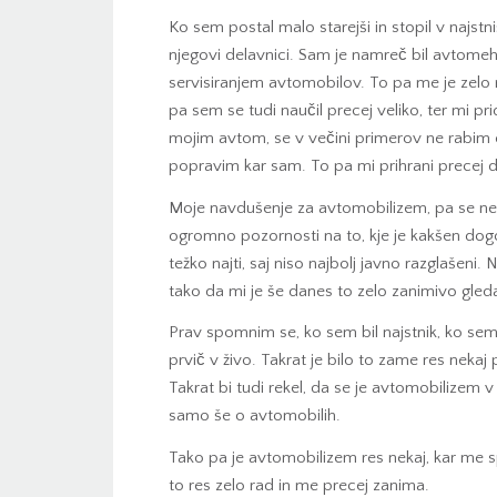
Ko sem postal malo starejši in stopil v najst
njegovi delavnici. Sam je namreč bil avtomeha
servisiranjem avtomobilov. To pa me je zel
pa sem se tudi naučil precej veliko, ter mi p
mojim avtom, se v večini primerov ne rabim 
popravim kar sam. To pa mi prihrani precej d
Moje navdušenje za avtomobilizem, pa se n
ogromno pozornosti na to, kje je kakšen dogo
težko najti, saj niso najbolj javno razglašeni.
tako da mi je še danes to zelo zanimivo gled
Prav spomnim se, ko sem bil najstnik, ko sem 
prvič v živo. Takrat je bilo to zame res nekaj
Takrat bi tudi rekel, da se je avtomobilizem v
samo še o avtomobilih.
Tako pa je avtomobilizem res nekaj, kar me s
to res zelo rad in me precej zanima.