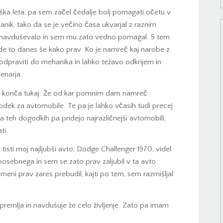
niška leta, pa sem začel čedalje bolj pomagati očetu v
nik, tako da se je večino časa ukvarjal z raznim
o navduševalo in sem mu zato vedno pomagal. S tem
ride to danes še kako prav. Ko je namreč kaj narobe z
odpraviti do mehanika in lahko težavo odkrijem in
enarja.
e konča tukaj. Že od kar pomnim dam namreč
dek za avtomobile. Te pa je lahko včasih tudi precej
 Na teh dogodkih pa pridejo najrazličnejši avtomobili,
ati.
tisti moj najljubši avto, Dodge Challenger 1970, videl
 posebnega in sem se zato prav zaljubil v ta avto.
 meni prav zares prebudil, kajti po tem, sem razmišljal
premlja in navdušuje že celo življenje. Zato pa imam