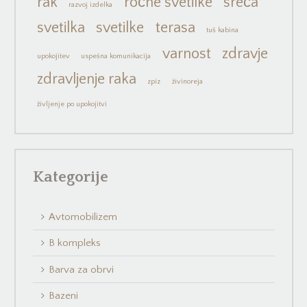
rak
ročne svetilke
sreča
razvoj izdelka
svetilka
svetilke
terasa
tuš kabina
varnost
zdravje
upokojitev
uspešna komunikacija
zdravljenje raka
zpiz
živinoreja
življenje po upokojitvi
Kategorije
Avtomobilizem
B kompleks
Barva za obrvi
Bazeni