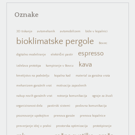
Oznake
3D tiskanje
avtomehanik
avtomobilizem
bide v kopalnici
bioklimatske pergole
Bovec
espresso
digitalno modeliranje
električni pastir
kava
izdelava prototipa
kampiranje v Bovcu
kmetijstvo na podeželju
kopalna kad
material za garažna vrata
mehanizem garažnih vrat
motivacija zaposlenih
nakup novih garažnih vrat
notranja komunikacija
ograje za živali
organiziranost dela
pastirski sistemi
poslovna komunikacija
praznovanje upokojitve
prenova garaže
prenova kopalnice
preverjanje idej v praksi
prostorska optimizacija
prototipiranje