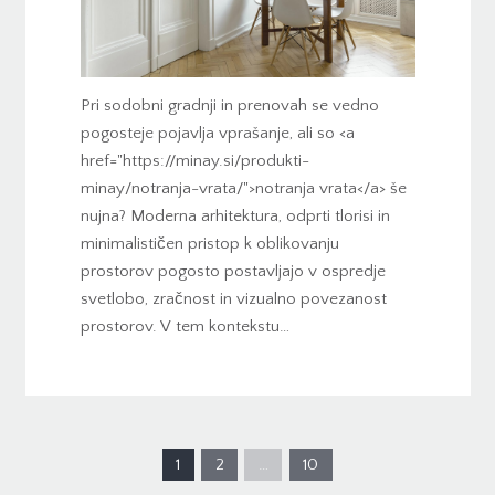
Pri sodobni gradnji in prenovah se vedno
pogosteje pojavlja vprašanje, ali so <a
href="https://minay.si/produkti-
minay/notranja-vrata/">notranja vrata</a> še
nujna? Moderna arhitektura, odprti tlorisi in
minimalističen pristop k oblikovanju
prostorov pogosto postavljajo v ospredje
svetlobo, zračnost in vizualno povezanost
prostorov. V tem kontekstu…
1
2
…
10