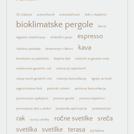
3D tiskanje
avtomehanik
avtomobilizem
bide v kopalnici
bioklimatske pergole
Bovec
espresso
digitalno modeliranje
električni pastir
kava
izdelava prototipa
kampiranje v Bovcu
kmetijstvo na podeželju
kopalna kad
material za garažna vrata
mehanizem garažnih vrat
motivacija zaposlenih
nakup novih garažnih vrat
notranja komunikacija
ograje za živali
organiziranost dela
pastirski sistemi
poslovna komunikacija
praznovanje upokojitve
prenova garaže
prenova kopalnice
preverjanje idej v praksi
prostorska optimizacija
prototipiranje
rak
ročne svetilke
sreča
razvoj izdelka
svetilka
svetilke
terasa
tuš kabina