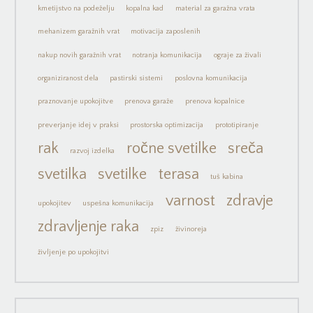
kmetijstvo na podeželju
kopalna kad
material za garažna vrata
mehanizem garažnih vrat
motivacija zaposlenih
nakup novih garažnih vrat
notranja komunikacija
ograje za živali
organiziranost dela
pastirski sistemi
poslovna komunikacija
praznovanje upokojitve
prenova garaže
prenova kopalnice
preverjanje idej v praksi
prostorska optimizacija
prototipiranje
rak
ročne svetilke
sreča
razvoj izdelka
svetilka
svetilke
terasa
tuš kabina
varnost
zdravje
upokojitev
uspešna komunikacija
zdravljenje raka
zpiz
živinoreja
življenje po upokojitvi