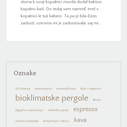
doma k svoji kopalnici morda dodal kakšno
kopalno kad. Do tedaj sem namreč imel v
kopalnici le tuš kabino. Ta pa je bila čisto
zadosti, oziroma mi je zadostovala, saj mi…
Oznake
3D tiskanje
avtomehanik
avtomobilizem
bide v kopalnici
bioklimatske pergole
Bovec
espresso
digitalno modeliranje
električni pastir
kava
izdelava prototipa
kampiranje v Bovcu