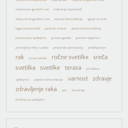
kmetijstvo na podeželju
kopalna kad
material za garažna vrata
mehanizem garažnih vrat
motivacija zaposlenih
nakup novih garažnih vrat
notranja komunikacija
ograje za živali
organiziranost dela
pastirski sistemi
poslovna komunikacija
praznovanje upokojitve
prenova garaže
prenova kopalnice
preverjanje idej v praksi
prostorska optimizacija
prototipiranje
rak
ročne svetilke
sreča
razvoj izdelka
svetilka
svetilke
terasa
tuš kabina
varnost
zdravje
upokojitev
uspešna komunikacija
zdravljenje raka
zpiz
živinoreja
življenje po upokojitvi