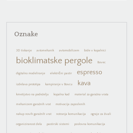
Oznake
3D tiskanje
avtomehanik
avtomobilizem
bide v kopalnici
bioklimatske pergole
Bovec
espresso
digitalno modeliranje
električni pastir
kava
izdelava prototipa
kampiranje v Bovcu
kmetijstvo na podeželju
kopalna kad
material za garažna vrata
mehanizem garažnih vrat
motivacija zaposlenih
nakup novih garažnih vrat
notranja komunikacija
ograje za živali
organiziranost dela
pastirski sistemi
poslovna komunikacija