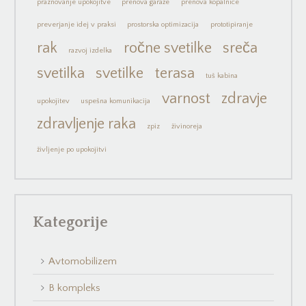
praznovanje upokojitve
prenova garaže
prenova kopalnice
preverjanje idej v praksi
prostorska optimizacija
prototipiranje
rak
ročne svetilke
sreča
razvoj izdelka
svetilka
svetilke
terasa
tuš kabina
varnost
zdravje
upokojitev
uspešna komunikacija
zdravljenje raka
zpiz
živinoreja
življenje po upokojitvi
Kategorije
Avtomobilizem
B kompleks