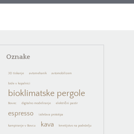
Oznake
3D tiskanje
avtomehanik
avtomobilizem
bide v kopalnici
bioklimatske pergole
Bovec
digitalno modeliranje
električni pastir
espresso
izdelava prototipa
kava
kampiranje v Bovcu
kmetijstvo na podeželju