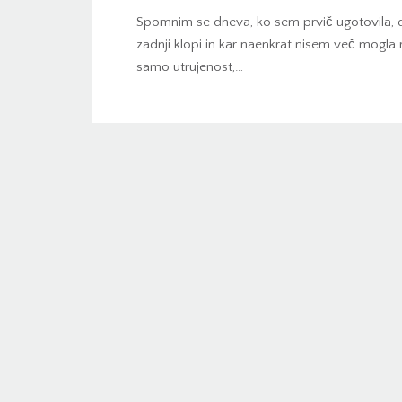
Spomnim se dneva, ko sem prvič ugotovila, d
zadnji klopi in kar naenkrat nisem več mogla ra
samo utrujenost,…