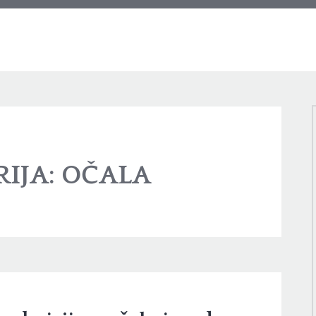
IJA:
OČALA