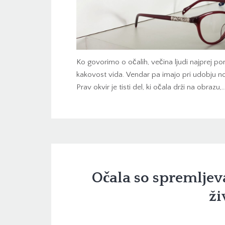
Ko govorimo o očalih, večina ljudi najprej pom
kakovost vida. Vendar pa imajo pri udobju n
Prav okvir je tisti del, ki očala drži na obrazu,
Očala so spremljeva
ži