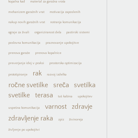
kopalna kad
material za garažna vrata
mehanizem garažnih vrat
motivacija zaposlenih
nakup novih garažnih vrat
notranja komunikacija
ograje za živali
organiziranost dela
pastirski sistemi
poslovna komunikacija
praznovanje upokojitve
prenova garaže
prenova kopalnice
preverjanje idej v praksi
prostorska optimizacija
rak
prototipiranje
razvoj izdelka
ročne svetilke
sreča
svetilka
svetilke
terasa
tuš kabina
upokojitev
varnost
zdravje
uspešna komunikacija
zdravljenje raka
zpiz
živinoreja
življenje po upokojitvi