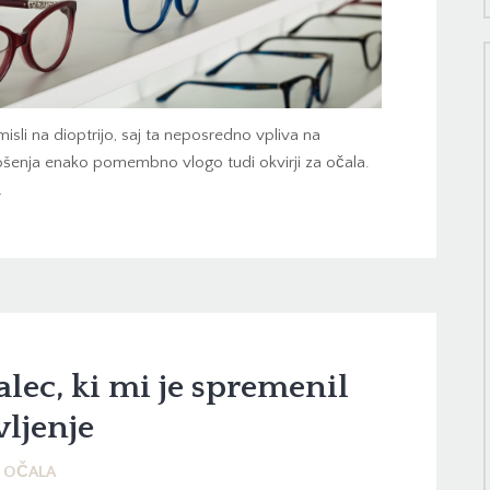
isli na dioptrijo, saj ta neposredno vpliva na
ošenja enako pomembno vlogo tudi okvirji za očala.
…
lec, ki mi je spremenil
vljenje
OČALA