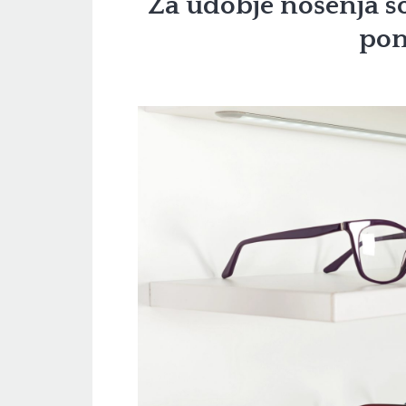
Za udobje nošenja so
po