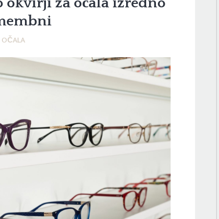
 okvirji za očala izredno
membni
OČALA