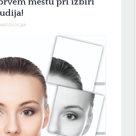
prvem mestu pri izbiri
tudija!
MATOLOGIJA