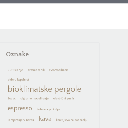
Oznake
3D tiskanje
avtomehanik
avtomobilizem
bide v kopalnici
bioklimatske pergole
Bovec
digitalno modeliranje
električni pastir
espresso
izdelava prototipa
kava
kampiranje v Bovcu
kmetijstvo na podeželju