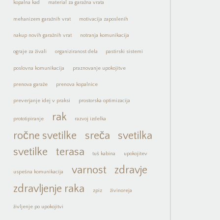
kopalna kad
material za garažna vrata
mehanizem garažnih vrat
motivacija zaposlenih
nakup novih garažnih vrat
notranja komunikacija
ograje za živali
organiziranost dela
pastirski sistemi
poslovna komunikacija
praznovanje upokojitve
prenova garaže
prenova kopalnice
preverjanje idej v praksi
prostorska optimizacija
rak
prototipiranje
razvoj izdelka
ročne svetilke
sreča
svetilka
svetilke
terasa
tuš kabina
upokojitev
varnost
zdravje
uspešna komunikacija
zdravljenje raka
zpiz
živinoreja
življenje po upokojitvi