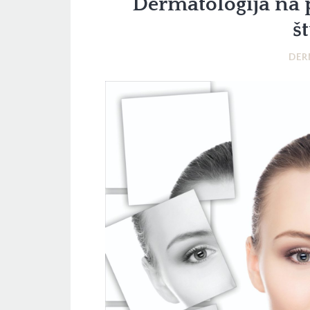
Dermatologija na 
š
DER