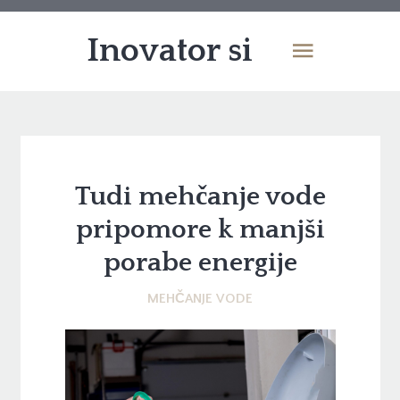
Inovator si
Tudi mehčanje vode
pripomore k manjši
porabe energije
MEHČANJE VODE