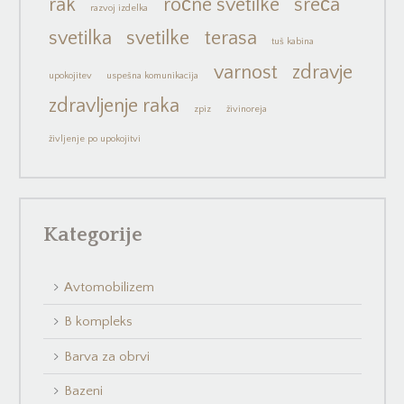
rak
ročne svetilke
sreča
razvoj izdelka
svetilka
svetilke
terasa
tuš kabina
varnost
zdravje
upokojitev
uspešna komunikacija
zdravljenje raka
zpiz
živinoreja
življenje po upokojitvi
Kategorije
Avtomobilizem
B kompleks
Barva za obrvi
Bazeni