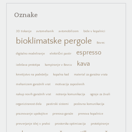
Oznake
3D tiskanje
avtomehanik
avtomobilizem
bide v kopalnici
bioklimatske pergole
Bovec
espresso
digitalno modeliranje
električni pastir
kava
izdelava prototipa
kampiranje v Bovcu
kmetijstvo na podeželju
kopalna kad
material za garažna vrata
mehanizem garažnih vrat
motivacija zaposlenih
nakup novih garažnih vrat
notranja komunikacija
ograje za živali
organiziranost dela
pastirski sistemi
poslovna komunikacija
praznovanje upokojitve
prenova garaže
prenova kopalnice
preverjanje idej v praksi
prostorska optimizacija
prototipiranje