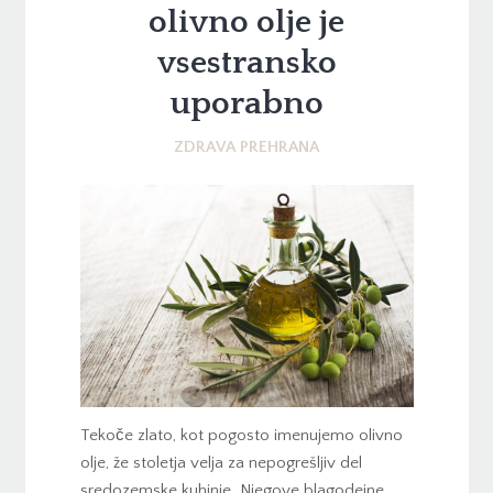
olivno olje je
vsestransko
uporabno
ZDRAVA PREHRANA
Tekoče zlato, kot pogosto imenujemo olivno
olje, že stoletja velja za nepogrešljiv del
sredozemske kuhinje. Njegove blagodejne