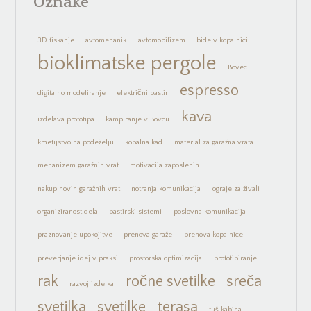
Oznake
3D tiskanje
avtomehanik
avtomobilizem
bide v kopalnici
bioklimatske pergole
Bovec
espresso
digitalno modeliranje
električni pastir
kava
izdelava prototipa
kampiranje v Bovcu
kmetijstvo na podeželju
kopalna kad
material za garažna vrata
mehanizem garažnih vrat
motivacija zaposlenih
nakup novih garažnih vrat
notranja komunikacija
ograje za živali
organiziranost dela
pastirski sistemi
poslovna komunikacija
praznovanje upokojitve
prenova garaže
prenova kopalnice
preverjanje idej v praksi
prostorska optimizacija
prototipiranje
rak
ročne svetilke
sreča
razvoj izdelka
svetilka
svetilke
terasa
tuš kabina