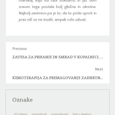
marsikaj, kajti vsi radi boksamo in jaz sem
zraven tega postala bolj gibčna in okretna.
Najbolj zanimivo pa je to, da to pride sproti in
prav nič se ne trudiš, ampak celo uživaš.
Previous
ZAVESA ZA PRHANJE IN SMRAD V KOPALNICI, KI JE BIL POPOLNOMA NEPRIČAKOVAN
Next
KEMOTERAPIJA ZA PREMAGOVANJE ZAHRBTNE BOLEZNI
Oznake
3D tiskanje
avtomehanik
avtomobilizem
bide v kopalnici