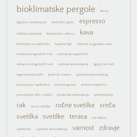
bioklimatske pergole
Bovec
espresso
digitalno modeliranje
električni pastir
kava
izdelava prototipa
kampiranje v Bovcu
kmetijstvo na podeželju
kopalna kad
material za garažna vrata
mehanizem garažnih vrat
motivacija zaposlenih
nakup novih garažnih vrat
notranja komunikacija
ograje za živali
organiziranost dela
pastirski sistemi
poslovna komunikacija
praznovanje upokojitve
prenova garaže
prenova kopalnice
preverjanje idej v praksi
prostorska optimizacija
prototipiranje
rak
ročne svetilke
sreča
razvoj izdelka
svetilka
svetilke
terasa
tuš kabina
varnost
zdravje
upokojitev
uspešna komunikacija