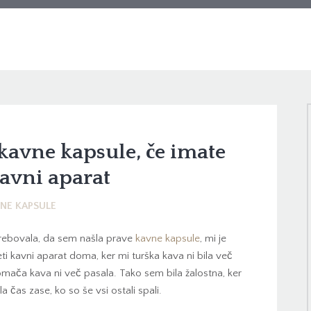
kavne kapsule, če imate
avni aparat
NE KAPSULE
rebovala, da sem našla prave
kavne kapsule
, mi je
i kavni aparat doma, ker mi turška kava ni bila več
ača kava ni več pasala. Tako sem bila žalostna, ker
a čas zase, ko so še vsi ostali spali.