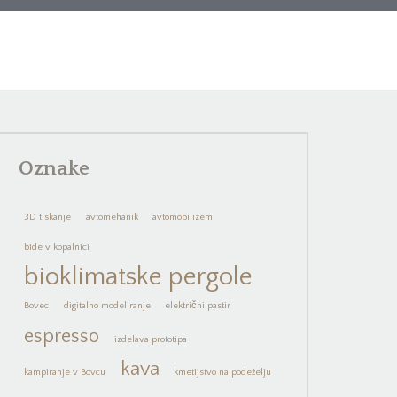
Oznake
3D tiskanje
avtomehanik
avtomobilizem
bide v kopalnici
bioklimatske pergole
Bovec
digitalno modeliranje
električni pastir
espresso
izdelava prototipa
kava
kampiranje v Bovcu
kmetijstvo na podeželju