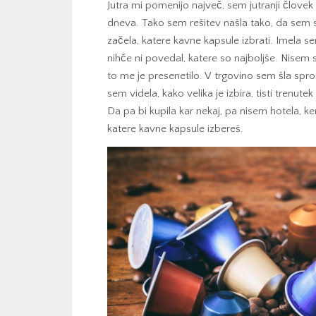
Jutra mi pomenijo največ, sem jutranji človek in
dneva. Tako sem rešitev našla tako, da sem si 
začela, katere kavne kapsule izbrati. Imela se
nihče ni povedal, katere so najboljše. Nisem s
to me je presenetilo. V trgovino sem šla spr
sem videla, kako velika je izbira, tisti trenute
Da pa bi kupila kar nekaj, pa nisem hotela, k
katere kavne kapsule izbereš.