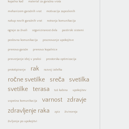
kopalna kad
material za garažna vrata
mehanizem garažnih vrat
motivacija zaposlenih
nakup novih garažnih vrat
notranja komunikacija
ograje za živali
organiziranost dela
pastirski sistemi
poslovna komunikacija
praznovanje upokojitve
prenova garaže
prenova kopalnice
preverjanje idej v praksi
prostorska optimizacija
rak
prototipiranje
razvoj izdelka
ročne svetilke
sreča
svetilka
svetilke
terasa
tuš kabina
upokojitev
varnost
zdravje
uspešna komunikacija
zdravljenje raka
zpiz
živinoreja
življenje po upokojitvi