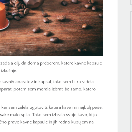
i zadala cilj, da doma preberem, katere kavne kapsule
o izkušnje.
e kavnih aparatov in kapsul, tako sem hitro videla,
aparat, potem sem morala izbrati še samo, katero
 ker sem želela ugotoviti, katera kava mi najbolj paše.
vsake malo spila. Tako sem izbrala svojo kavo, ki jo
no prave kavne kapsule in jih redno kupujem na