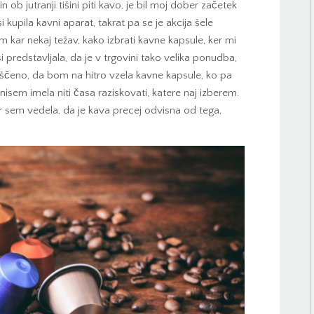
 ob jutranji tišini piti kavo, je bil moj dober začetek
kupila kavni aparat, takrat pa se je akcija šele
m kar nekaj težav, kako izbrati kavne kapsule, ker mi
i predstavljala, da je v trgovini tako velika ponudba,
oščeno, da bom na hitro vzela kavne kapsule, ko pa
k nisem imela niti časa raziskovati, katere naj izberem.
er sem vedela, da je kava precej odvisna od tega,