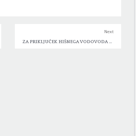
Next
ZA PRIKLJUČEK HIŠNEGA VODOVODA NA JAVNI VODOVOD POSKRBI UPRAVLJALEC VODOVODNEGA OMREŽJA