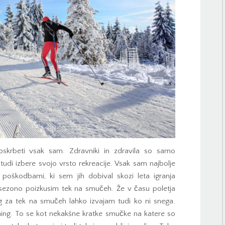
oskrbeti vsak sam. Zdravniki in zdravila so samo
udi izbere svojo vrsto rekreacije. Vsak sam najbolje
oškodbami, ki sem jih dobival skozi leta igranja
sezono poizkusim tek na smučeh. Že v času poletja
g za tek na smučeh lahko izvajam tudi ko ni snega.
ning. To se kot nekakšne kratke smučke na katere so