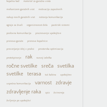
kopalna kad
material za garažna vrata
mehanizem garažnih vrat
motivacija zaposlenih
nakup novih garažnih vrat
notranja komunikacija
ograje za živali
organiziranost dela
pastirski sistemi
poslovna komunikacija
praznovanje upokojitve
prenova garaže
prenova kopalnice
preverjanje idej v praksi
prostorska optimizacija
rak
prototipiranje
razvoj izdelka
ročne svetilke
sreča
svetilka
svetilke
terasa
tuš kabina
upokojitev
varnost
zdravje
uspešna komunikacija
zdravljenje raka
zpiz
živinoreja
življenje po upokojitvi