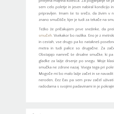
pritrjena majhna kolesca. Za poganjanje se pr
sem celo poletje in jesen nabiral kondicijo 
pripravljen. Imam še to srečo, da živim v n
znano smučišče, kjer je tudi za tekače na sm
Težko že pričakujem prve snežinke, da pre
smučeh
. Vsekakor bo razlika. Eno je z metrs
in cestah, vse drugo pa ko natakneš posebn
metra in tudi palice so drugačne. Za zač
Obstajajo namreč še drsalne smučke, ki pa
gladke za lažje drsenje po snegu. Moje klasi
smučka ne zdrsne nazaj. Vsega tega pri polet
Mogoče mi bo malo lažje začet in se navadit
neroden, čez čas pa sem prav začel uživati t
radodarna s svojimi padavinami in je pokrajina