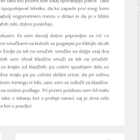
av tako kot pozimi tudi tukaj uporabljajo palice. Tako
in izpopolnjeval tehniko, da ko zapade prvi sneg, bom
ajbolj nogometnem mestu v državi in da je v bližini
učeh zelo dobro poskrbijo.
izkusim, če sem dovolj dobro pripravljen za
tek na
kimi smučkami na kolesih se poganjat po bližnjih ulicah
e čevlje za tek na smučeh, smučke so dolge vsaj dva
etek sem izbral klasične smuči za tek na smučeh.
 so krajše od klasičnih, po celem spodnjem delu so
čne imajo pa po celotni dolžini vreze, da pri odrivu
nem treningu ni bilo, zato sem se odločil za klasične.
 na snežno podlago. Pri prvem poizkusu sem bil malo
ako v tekanju kot v prelepi naravi, saj je zima zelo
 kot v pravljici.