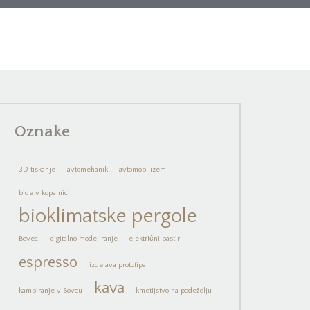
Oznake
3D tiskanje
avtomehanik
avtomobilizem
bide v kopalnici
bioklimatske pergole
Bovec
digitalno modeliranje
električni pastir
espresso
izdelava prototipa
kava
kampiranje v Bovcu
kmetijstvo na podeželju