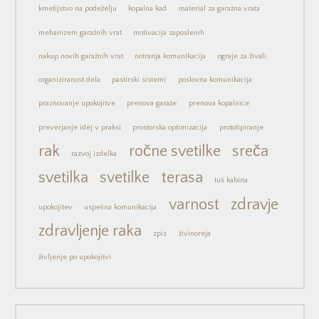
kmetijstvo na podeželju
kopalna kad
material za garažna vrata
mehanizem garažnih vrat
motivacija zaposlenih
nakup novih garažnih vrat
notranja komunikacija
ograje za živali
organiziranost dela
pastirski sistemi
poslovna komunikacija
praznovanje upokojitve
prenova garaže
prenova kopalnice
preverjanje idej v praksi
prostorska optimizacija
prototipiranje
rak
ročne svetilke
sreča
razvoj izdelka
svetilka
svetilke
terasa
tuš kabina
varnost
zdravje
upokojitev
uspešna komunikacija
zdravljenje raka
zpiz
živinoreja
življenje po upokojitvi