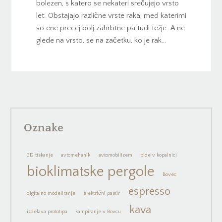
bolezen, s katero se nekateri srečujejo vrsto
let. Obstajajo različne vrste raka, med katerimi
so ene precej bolj zahrbtne pa tudi težje. A ne
glede na vrsto, se na začetku, ko je rak…
Oznake
3D tiskanje
avtomehanik
avtomobilizem
bide v kopalnici
bioklimatske pergole
Bovec
espresso
digitalno modeliranje
električni pastir
kava
izdelava prototipa
kampiranje v Bovcu