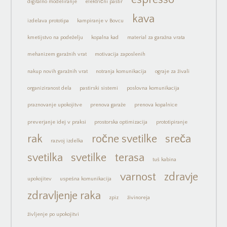
digitalno modeliranje
električni pastir
kava
izdelava prototipa
kampiranje v Bovcu
kmetijstvo na podeželju
kopalna kad
material za garažna vrata
mehanizem garažnih vrat
motivacija zaposlenih
nakup novih garažnih vrat
notranja komunikacija
ograje za živali
organiziranost dela
pastirski sistemi
poslovna komunikacija
praznovanje upokojitve
prenova garaže
prenova kopalnice
preverjanje idej v praksi
prostorska optimizacija
prototipiranje
rak
ročne svetilke
sreča
razvoj izdelka
svetilka
svetilke
terasa
tuš kabina
varnost
zdravje
upokojitev
uspešna komunikacija
zdravljenje raka
zpiz
živinoreja
življenje po upokojitvi