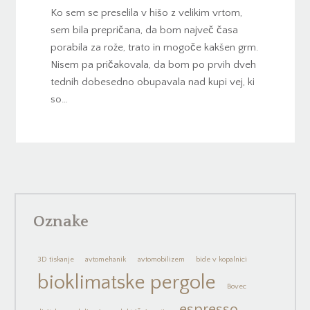
Ko sem se preselila v hišo z velikim vrtom,
sem bila prepričana, da bom največ časa
porabila za rože, trato in mogoče kakšen grm.
Nisem pa pričakovala, da bom po prvih dveh
tednih dobesedno obupavala nad kupi vej, ki
so…
Oznake
3D tiskanje
avtomehanik
avtomobilizem
bide v kopalnici
bioklimatske pergole
Bovec
espresso