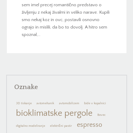
sem imel precej romantično predstavo o
življenju z nekaj živalmi in veliko narave. Kupili
smo nekaj koz in ovc, postavili osnovno
ograjo in mislili, da bo to dovolj. A hitro sem
spoznal,…
Oznake
3D tiskanje
avtomehanik
avtomobilizem
bide v kopalnici
bioklimatske pergole
Bovec
espresso
digitalno modeliranje
električni pastir