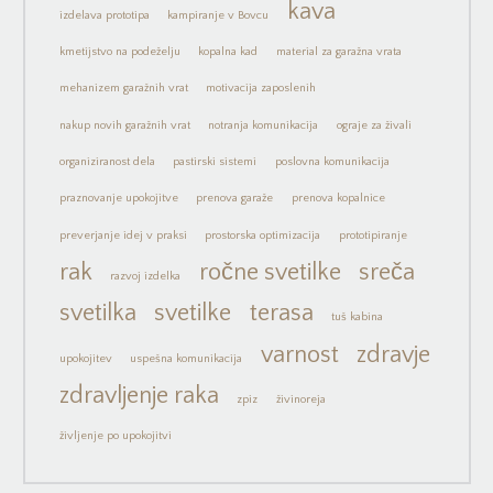
kava
izdelava prototipa
kampiranje v Bovcu
kmetijstvo na podeželju
kopalna kad
material za garažna vrata
mehanizem garažnih vrat
motivacija zaposlenih
nakup novih garažnih vrat
notranja komunikacija
ograje za živali
organiziranost dela
pastirski sistemi
poslovna komunikacija
praznovanje upokojitve
prenova garaže
prenova kopalnice
preverjanje idej v praksi
prostorska optimizacija
prototipiranje
rak
ročne svetilke
sreča
razvoj izdelka
svetilka
svetilke
terasa
tuš kabina
varnost
zdravje
upokojitev
uspešna komunikacija
zdravljenje raka
zpiz
živinoreja
življenje po upokojitvi