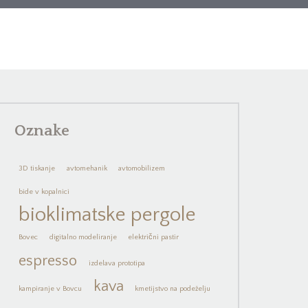
Oznake
3D tiskanje
avtomehanik
avtomobilizem
bide v kopalnici
bioklimatske pergole
Bovec
digitalno modeliranje
električni pastir
espresso
izdelava prototipa
kava
kampiranje v Bovcu
kmetijstvo na podeželju