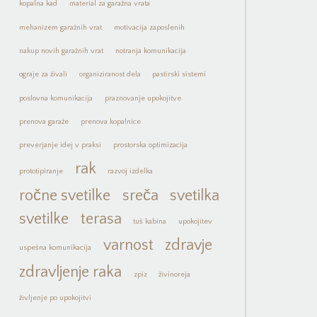
kopalna kad
material za garažna vrata
mehanizem garažnih vrat
motivacija zaposlenih
nakup novih garažnih vrat
notranja komunikacija
ograje za živali
organiziranost dela
pastirski sistemi
poslovna komunikacija
praznovanje upokojitve
prenova garaže
prenova kopalnice
preverjanje idej v praksi
prostorska optimizacija
rak
prototipiranje
razvoj izdelka
ročne svetilke
sreča
svetilka
svetilke
terasa
tuš kabina
upokojitev
varnost
zdravje
uspešna komunikacija
zdravljenje raka
zpiz
živinoreja
življenje po upokojitvi