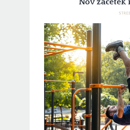
Nov začetek 
STRE