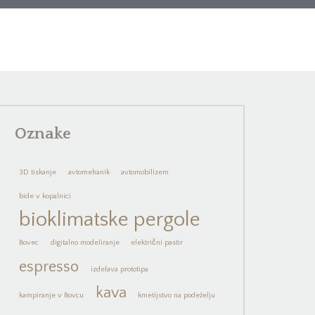
Oznake
3D tiskanje
avtomehanik
avtomobilizem
bide v kopalnici
bioklimatske pergole
Bovec
digitalno modeliranje
električni pastir
espresso
izdelava prototipa
kava
kampiranje v Bovcu
kmetijstvo na podeželju