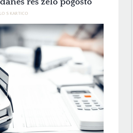
e danes res zelo pogosto
LO S KARTICO