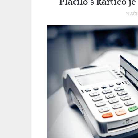
Plačilo s kartico j
PLAČI