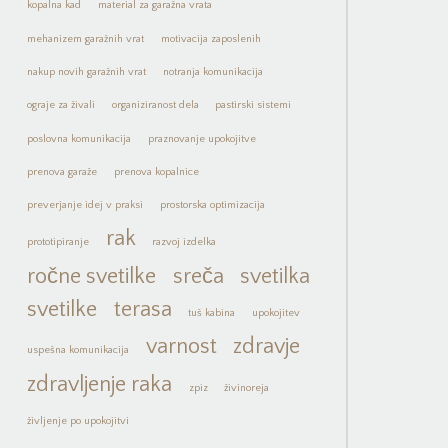
kopalna kad
material za garažna vrata
mehanizem garažnih vrat
motivacija zaposlenih
nakup novih garažnih vrat
notranja komunikacija
ograje za živali
organiziranost dela
pastirski sistemi
poslovna komunikacija
praznovanje upokojitve
prenova garaže
prenova kopalnice
preverjanje idej v praksi
prostorska optimizacija
rak
prototipiranje
razvoj izdelka
ročne svetilke
sreča
svetilka
svetilke
terasa
tuš kabina
upokojitev
varnost
zdravje
uspešna komunikacija
zdravljenje raka
zpiz
živinoreja
življenje po upokojitvi