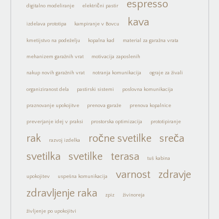
espresso
digitalno modeliranje
električni pastir
kava
izdelava prototipa
kampiranje v Bovcu
kmetijstvo na podeželju
kopalna kad
material za garažna vrata
mehanizem garažnih vrat
motivacija zaposlenih
nakup novih garažnih vrat
notranja komunikacija
ograje za živali
organiziranost dela
pastirski sistemi
poslovna komunikacija
praznovanje upokojitve
prenova garaže
prenova kopalnice
preverjanje idej v praksi
prostorska optimizacija
prototipiranje
rak
ročne svetilke
sreča
razvoj izdelka
svetilka
svetilke
terasa
tuš kabina
varnost
zdravje
upokojitev
uspešna komunikacija
zdravljenje raka
zpiz
živinoreja
življenje po upokojitvi