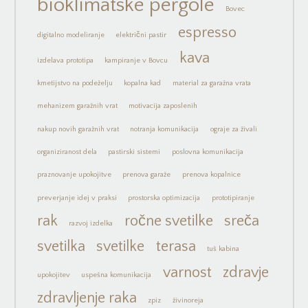
bioklimatske pergole
Bovec
espresso
digitalno modeliranje
električni pastir
kava
izdelava prototipa
kampiranje v Bovcu
kmetijstvo na podeželju
kopalna kad
material za garažna vrata
mehanizem garažnih vrat
motivacija zaposlenih
nakup novih garažnih vrat
notranja komunikacija
ograje za živali
organiziranost dela
pastirski sistemi
poslovna komunikacija
praznovanje upokojitve
prenova garaže
prenova kopalnice
preverjanje idej v praksi
prostorska optimizacija
prototipiranje
rak
ročne svetilke
sreča
razvoj izdelka
svetilka
svetilke
terasa
tuš kabina
varnost
zdravje
upokojitev
uspešna komunikacija
zdravljenje raka
zpiz
živinoreja