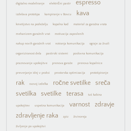
espresso
digitalno modeliranje
električni pastir
kava
izdelava prototipa
kampiranje v Bovcu
kmetijstvo na podeželju
kopalna kad
material za garažna vrata
mehanizem garažnih vrat
motivacija zaposlenih
nakup novih garažnih vrat
notranja komunikacija
ograje za živali
organiziranost dela
pastirski sistemi
poslovna komunikacija
praznovanje upokojitve
prenova garaže
prenova kopalnice
preverjanje idej v praksi
prostorska optimizacija
prototipiranje
rak
ročne svetilke
sreča
razvoj izdelka
svetilka
svetilke
terasa
tuš kabina
varnost
zdravje
upokojitev
uspešna komunikacija
zdravljenje raka
zpiz
živinoreja
življenje po upokojitvi