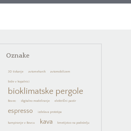
Oznake
3D tiskanje
avtomehanik
avtomobilizem
bide v kopalnici
bioklimatske pergole
Bovec
digitalno modeliranje
električni pastir
espresso
izdelava prototipa
kava
kampiranje v Bovcu
kmetijstvo na podeželju