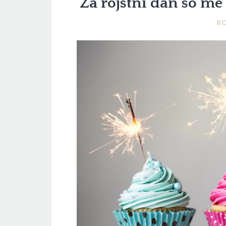
Za rojstni dan so me 
RO