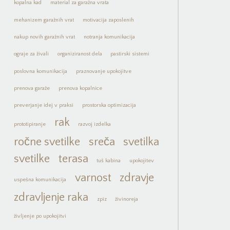
kopalna kad
material za garažna vrata
mehanizem garažnih vrat
motivacija zaposlenih
nakup novih garažnih vrat
notranja komunikacija
ograje za živali
organiziranost dela
pastirski sistemi
poslovna komunikacija
praznovanje upokojitve
prenova garaže
prenova kopalnice
preverjanje idej v praksi
prostorska optimizacija
rak
prototipiranje
razvoj izdelka
ročne svetilke
sreča
svetilka
svetilke
terasa
tuš kabina
upokojitev
varnost
zdravje
uspešna komunikacija
zdravljenje raka
zpiz
živinoreja
življenje po upokojitvi