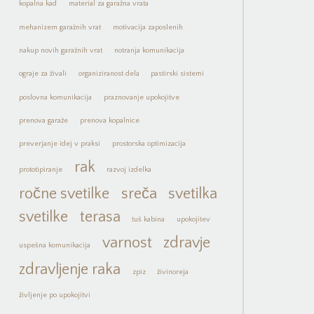
kopalna kad
material za garažna vrata
mehanizem garažnih vrat
motivacija zaposlenih
nakup novih garažnih vrat
notranja komunikacija
ograje za živali
organiziranost dela
pastirski sistemi
poslovna komunikacija
praznovanje upokojitve
prenova garaže
prenova kopalnice
preverjanje idej v praksi
prostorska optimizacija
rak
prototipiranje
razvoj izdelka
ročne svetilke
sreča
svetilka
svetilke
terasa
tuš kabina
upokojitev
varnost
zdravje
uspešna komunikacija
zdravljenje raka
zpiz
živinoreja
življenje po upokojitvi