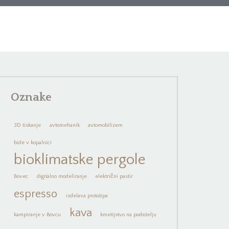
Oznake
3D tiskanje
avtomehanik
avtomobilizem
bide v kopalnici
bioklimatske pergole
Bovec
digitalno modeliranje
električni pastir
espresso
izdelava prototipa
kava
kampiranje v Bovcu
kmetijstvo na podeželju