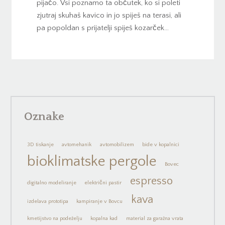
pijačo. Vsi poznamo ta občutek, ko si poleti
zjutraj skuhaš kavico in jo spiješ na terasi, ali
pa popoldan s prijatelji spiješ kozarček…
Oznake
3D tiskanje
avtomehanik
avtomobilizem
bide v kopalnici
bioklimatske pergole
Bovec
espresso
digitalno modeliranje
električni pastir
kava
izdelava prototipa
kampiranje v Bovcu
kmetijstvo na podeželju
kopalna kad
material za garažna vrata