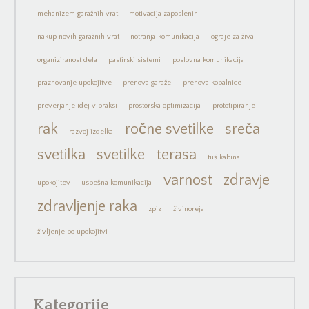
mehanizem garažnih vrat
motivacija zaposlenih
nakup novih garažnih vrat
notranja komunikacija
ograje za živali
organiziranost dela
pastirski sistemi
poslovna komunikacija
praznovanje upokojitve
prenova garaže
prenova kopalnice
preverjanje idej v praksi
prostorska optimizacija
prototipiranje
rak
ročne svetilke
sreča
razvoj izdelka
svetilka
svetilke
terasa
tuš kabina
varnost
zdravje
upokojitev
uspešna komunikacija
zdravljenje raka
zpiz
živinoreja
življenje po upokojitvi
Kategorije