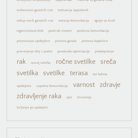
kmetijstvo na podeželju
kopalna kad
material za garažna vrata
mehanizem garažnih vrat
motivacija zaposlenih
nakup novih garažnih vrat
notranja komunikacija
ograje za živali
organiziranost dela
pastirski sistemi
poslovna komunikacija
praznovanje upokojitve
prenova garaže
prenova kopalnice
preverjanje idej v praksi
prostorska optimizacija
prototipiranje
rak
ročne svetilke
sreča
razvoj izdelka
svetilka
svetilke
terasa
tuš kabina
varnost
zdravje
upokojitev
uspešna komunikacija
zdravljenje raka
zpiz
živinoreja
življenje po upokojitvi