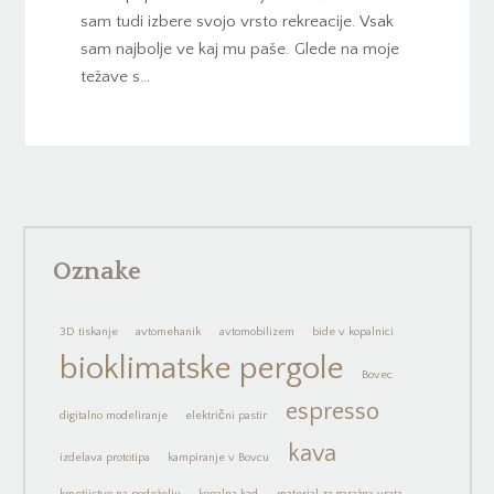
sam tudi izbere svojo vrsto rekreacije. Vsak
sam najbolje ve kaj mu paše. Glede na moje
težave s…
Oznake
3D tiskanje
avtomehanik
avtomobilizem
bide v kopalnici
bioklimatske pergole
Bovec
espresso
digitalno modeliranje
električni pastir
kava
izdelava prototipa
kampiranje v Bovcu