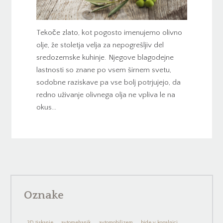
Tekoče zlato, kot pogosto imenujemo olivno
olje, že stoletja velja za nepogrešljiv del
sredozemske kuhinje. Njegove blagodejne
lastnosti so znane po vsem širnem svetu,
sodobne raziskave pa vse bolj potrjujejo, da
redno uživanje olivnega olja ne vpliva le na
okus…
Oznake
3D tiskanje
avtomehanik
avtomobilizem
bide v kopalnici