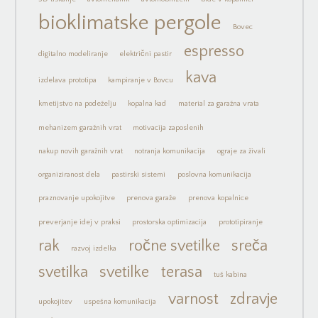
bioklimatske pergole
Bovec
espresso
digitalno modeliranje
električni pastir
kava
izdelava prototipa
kampiranje v Bovcu
kmetijstvo na podeželju
kopalna kad
material za garažna vrata
mehanizem garažnih vrat
motivacija zaposlenih
nakup novih garažnih vrat
notranja komunikacija
ograje za živali
organiziranost dela
pastirski sistemi
poslovna komunikacija
praznovanje upokojitve
prenova garaže
prenova kopalnice
preverjanje idej v praksi
prostorska optimizacija
prototipiranje
rak
ročne svetilke
sreča
razvoj izdelka
svetilka
svetilke
terasa
tuš kabina
varnost
zdravje
upokojitev
uspešna komunikacija