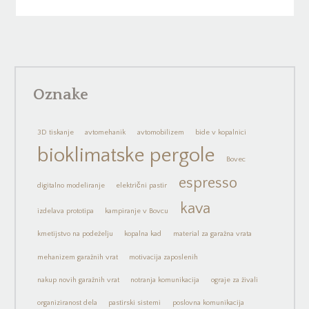
Oznake
3D tiskanje
avtomehanik
avtomobilizem
bide v kopalnici
bioklimatske pergole
Bovec
espresso
digitalno modeliranje
električni pastir
kava
izdelava prototipa
kampiranje v Bovcu
kmetijstvo na podeželju
kopalna kad
material za garažna vrata
mehanizem garažnih vrat
motivacija zaposlenih
nakup novih garažnih vrat
notranja komunikacija
ograje za živali
organiziranost dela
pastirski sistemi
poslovna komunikacija