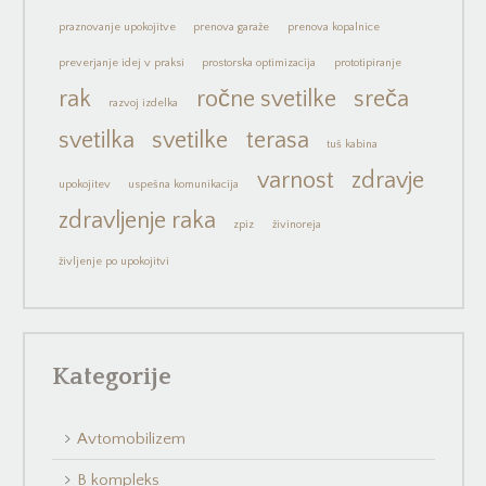
praznovanje upokojitve
prenova garaže
prenova kopalnice
preverjanje idej v praksi
prostorska optimizacija
prototipiranje
rak
ročne svetilke
sreča
razvoj izdelka
svetilka
svetilke
terasa
tuš kabina
varnost
zdravje
upokojitev
uspešna komunikacija
zdravljenje raka
zpiz
živinoreja
življenje po upokojitvi
Kategorije
Avtomobilizem
B kompleks