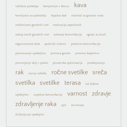
kava
izdelava prototipa
kampiranje v Bovcu
kmetijstvo na podeželju
kopalna kad
material za garažna vrata
mehanizem garažnih vrat
motivacija zaposlenih
nakup novih garažnih vrat
notranja komunikacija
ograje za živali
organiziranost dela
pastirski sistemi
poslovna komunikacija
praznovanje upokojitve
prenova garaže
prenova kopalnice
preverjanje idej v praksi
prostorska optimizacija
prototipiranje
rak
ročne svetilke
sreča
razvoj izdelka
svetilka
svetilke
terasa
tuš kabina
varnost
zdravje
upokojitev
uspešna komunikacija
zdravljenje raka
zpiz
živinoreja
življenje po upokojitvi