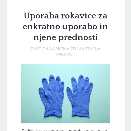
Uporaba rokavice za
enkratno uporabo in
njene prednosti
ZAŠČITNA OPREMA ZDRAVSTVENA
VARNOST
Zadnje čase vedno bolj uporabljam rokavice