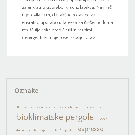
za enkratno uporabo, ki so iz lateksa. Namreč
ugotovila sem, da takšne rokavice za
enkratno uporabo iz lateksa za čiščenje doma
res ščitijo roke pred čistili in raznimi
detergenti, ki moje roke izsušijo, prav…
Oznake
3D tiskanje
avtomehanik
avtomobilizem
bide v kopalnici
bioklimatske pergole
Bovec
espresso
digitalno modeliranje
električni pastir