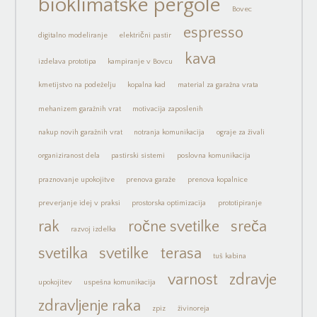
bioklimatske pergole
Bovec
espresso
digitalno modeliranje
električni pastir
kava
izdelava prototipa
kampiranje v Bovcu
kmetijstvo na podeželju
kopalna kad
material za garažna vrata
mehanizem garažnih vrat
motivacija zaposlenih
nakup novih garažnih vrat
notranja komunikacija
ograje za živali
organiziranost dela
pastirski sistemi
poslovna komunikacija
praznovanje upokojitve
prenova garaže
prenova kopalnice
preverjanje idej v praksi
prostorska optimizacija
prototipiranje
rak
ročne svetilke
sreča
razvoj izdelka
svetilka
svetilke
terasa
tuš kabina
varnost
zdravje
upokojitev
uspešna komunikacija
zdravljenje raka
zpiz
živinoreja