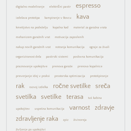
espresso
digitalno modeliranje
električni pastir
kava
izdelava prototipa
kampiranje v Bovcu
kmetijstvo na podeželju
kopalna kad
material za garažna vrata
mehanizem garažnih vrat
motivacija zaposlenih
nakup novih garažnih vrat
notranja komunikacija
ograje za živali
organiziranost dela
pastirski sistemi
poslovna komunikacija
praznovanje upokojitve
prenova garaže
prenova kopalnice
preverjanje idej v praksi
prostorska optimizacija
prototipiranje
rak
ročne svetilke
sreča
razvoj izdelka
svetilka
svetilke
terasa
tuš kabina
varnost
zdravje
upokojitev
uspešna komunikacija
zdravljenje raka
zpiz
živinoreja
življenje po upokojitvi