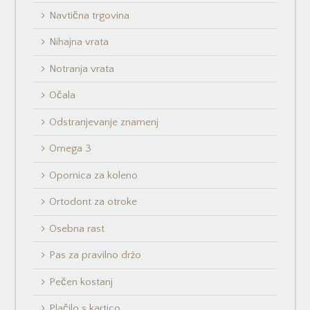
Navtična trgovina
Nihajna vrata
Notranja vrata
Očala
Odstranjevanje znamenj
Omega 3
Opornica za koleno
Ortodont za otroke
Osebna rast
Pas za pravilno držo
Pečen kostanj
Plačilo s kartico