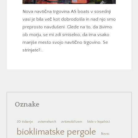
Nova navtična trgovina AS boats v sosednji
vasi je bila več kot dobrodošla in nad njo smo
preprosto navdušeni. Glede na to, da živimo
ob morju, se mi zdi smiselno, da ima vsako
manjše mesto svojo navtično trgovino. Se
strinjate?…
Oznake
3D tiskanje
avtomehanik
avtomobilizem
bide v kopalnici
bioklimatske pergole
Bovec