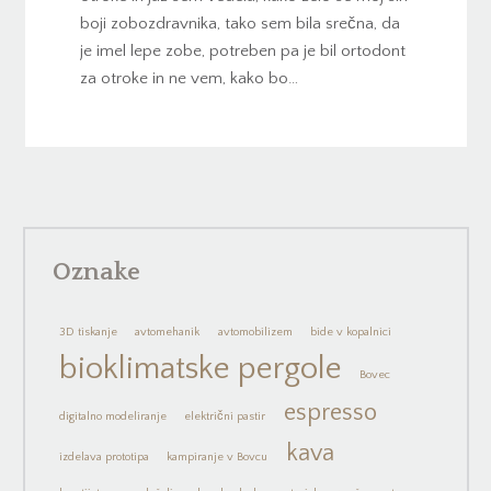
boji zobozdravnika, tako sem bila srečna, da
je imel lepe zobe, potreben pa je bil ortodont
za otroke in ne vem, kako bo…
Oznake
3D tiskanje
avtomehanik
avtomobilizem
bide v kopalnici
bioklimatske pergole
Bovec
espresso
digitalno modeliranje
električni pastir
kava
izdelava prototipa
kampiranje v Bovcu