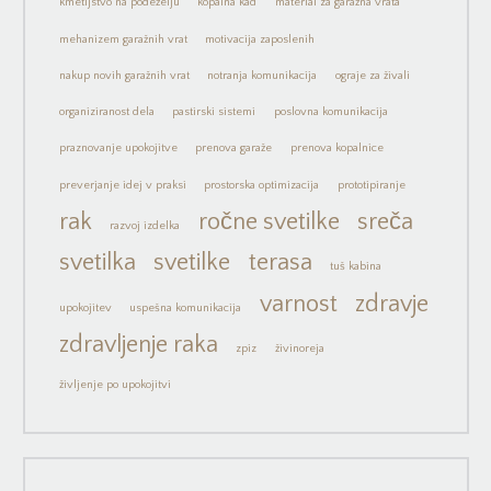
kmetijstvo na podeželju
kopalna kad
material za garažna vrata
mehanizem garažnih vrat
motivacija zaposlenih
nakup novih garažnih vrat
notranja komunikacija
ograje za živali
organiziranost dela
pastirski sistemi
poslovna komunikacija
praznovanje upokojitve
prenova garaže
prenova kopalnice
preverjanje idej v praksi
prostorska optimizacija
prototipiranje
rak
ročne svetilke
sreča
razvoj izdelka
svetilka
svetilke
terasa
tuš kabina
varnost
zdravje
upokojitev
uspešna komunikacija
zdravljenje raka
zpiz
živinoreja
življenje po upokojitvi