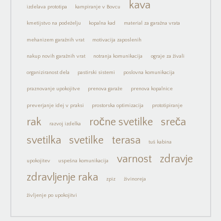
kava
izdelava prototipa
kampiranje v Bovcu
kmetijstvo na podeželju
kopalna kad
material za garažna vrata
mehanizem garažnih vrat
motivacija zaposlenih
nakup novih garažnih vrat
notranja komunikacija
ograje za živali
organiziranost dela
pastirski sistemi
poslovna komunikacija
praznovanje upokojitve
prenova garaže
prenova kopalnice
preverjanje idej v praksi
prostorska optimizacija
prototipiranje
rak
ročne svetilke
sreča
razvoj izdelka
svetilka
svetilke
terasa
tuš kabina
varnost
zdravje
upokojitev
uspešna komunikacija
zdravljenje raka
zpiz
živinoreja
življenje po upokojitvi