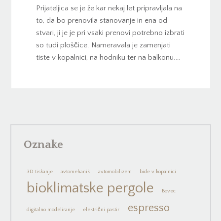
Prijateljica se je že kar nekaj let pripravljala na
to, da bo prenovila stanovanje in ena od
stvari, ji je je pri vsaki prenovi potrebno izbrati
so tudi ploščice. Nameravala je zamenjati
tiste v kopalnici, na hodniku ter na balkonu.…
Oznake
3D tiskanje
avtomehanik
avtomobilizem
bide v kopalnici
bioklimatske pergole
Bovec
espresso
digitalno modeliranje
električni pastir