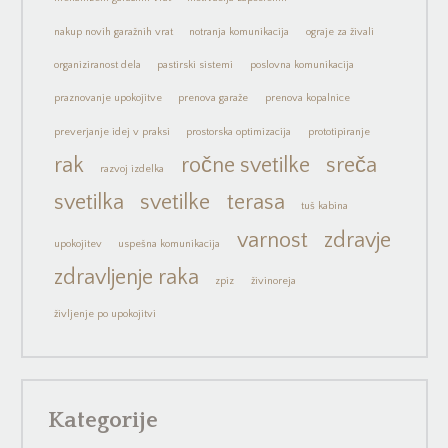
nakup novih garažnih vrat
notranja komunikacija
ograje za živali
organiziranost dela
pastirski sistemi
poslovna komunikacija
praznovanje upokojitve
prenova garaže
prenova kopalnice
preverjanje idej v praksi
prostorska optimizacija
prototipiranje
rak
ročne svetilke
sreča
razvoj izdelka
svetilka
svetilke
terasa
tuš kabina
varnost
zdravje
upokojitev
uspešna komunikacija
zdravljenje raka
zpiz
živinoreja
življenje po upokojitvi
Kategorije