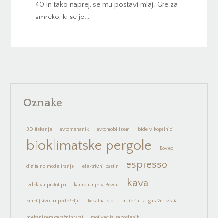
40 in tako naprej, se mu postavi mlaj. Gre za
smreko, ki se jo…
Oznake
3D tiskanje
avtomehanik
avtomobilizem
bide v kopalnici
bioklimatske pergole
Bovec
espresso
digitalno modeliranje
električni pastir
kava
izdelava prototipa
kampiranje v Bovcu
kmetijstvo na podeželju
kopalna kad
material za garažna vrata
mehanizem garažnih vrat
motivacija zaposlenih