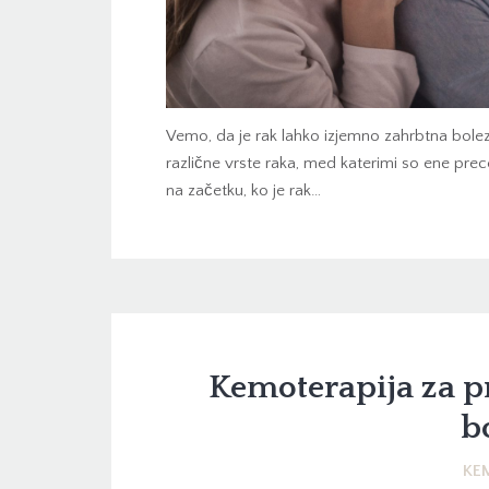
Vemo, da je rak lahko izjemno zahrbtna boleze
različne vrste raka, med katerimi so ene prece
na začetku, ko je rak…
Kemoterapija za 
b
KE