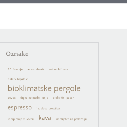
Oznake
3D tiskanje
avtomehanik
avtomobilizem
bide v kopalnici
bioklimatske pergole
Bovec
digitalno modeliranje
električni pastir
espresso
izdelava prototipa
kava
kampiranje v Bovcu
kmetijstvo na podeželju