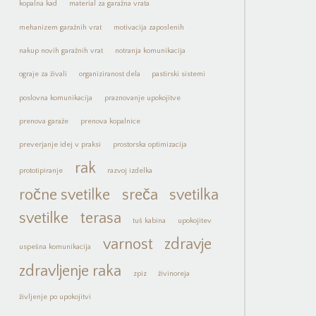
kopalna kad
material za garažna vrata
mehanizem garažnih vrat
motivacija zaposlenih
nakup novih garažnih vrat
notranja komunikacija
ograje za živali
organiziranost dela
pastirski sistemi
poslovna komunikacija
praznovanje upokojitve
prenova garaže
prenova kopalnice
preverjanje idej v praksi
prostorska optimizacija
rak
prototipiranje
razvoj izdelka
ročne svetilke
sreča
svetilka
svetilke
terasa
tuš kabina
upokojitev
varnost
zdravje
uspešna komunikacija
zdravljenje raka
zpiz
živinoreja
življenje po upokojitvi