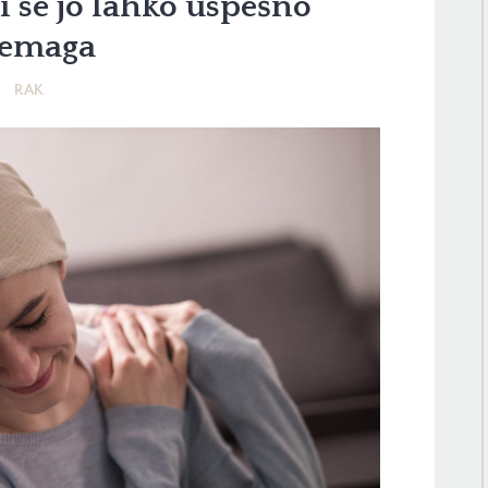
i se jo lahko uspešno
remaga
RAK