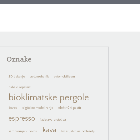
Oznake
3D tiskanje
avtomehanik
avtomobilizem
bide v kopalnici
bioklimatske pergole
Bovec
digitalno modeliranje
električni pastir
espresso
izdelava prototipa
kava
kampiranje v Bovcu
kmetijstvo na podeželju