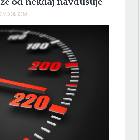
že od nekdaj navdušuje
OMOBILIZEM