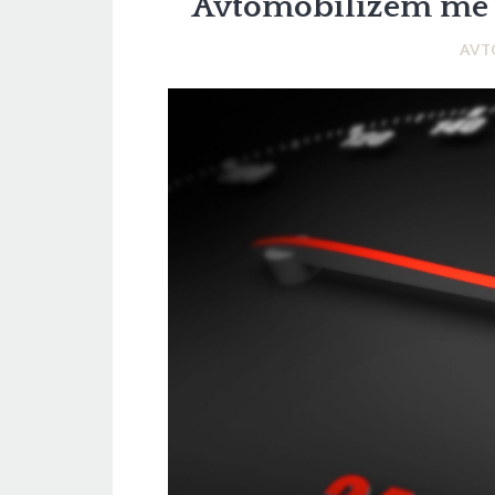
Avtomobilizem me 
AVT