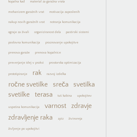
kopalna kad
material za garažna vrata
mehanizem garažnih vrat
motivacija zaposlenih
nakup novih garažnih vrat
notranja komunikacija
ograje za živali
organiziranost dela
pastirski sistemi
poslovna komunikacija
praznovanje upokojitve
prenova garaže
prenova kopalnice
preverjanje idej v praksi
prostorska optimizacija
rak
prototipiranje
razvoj izdelka
ročne svetilke
sreča
svetilka
svetilke
terasa
tuš kabina
upokojitev
varnost
zdravje
uspešna komunikacija
zdravljenje raka
zpiz
živinoreja
življenje po upokojitvi