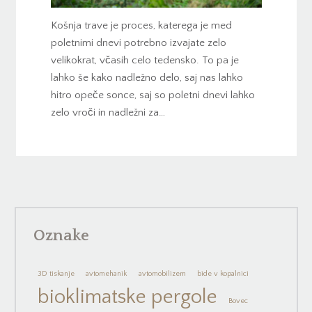
Košnja trave je proces, katerega je med
poletnimi dnevi potrebno izvajate zelo
velikokrat, včasih celo tedensko. To pa je
lahko še kako nadležno delo, saj nas lahko
hitro opeče sonce, saj so poletni dnevi lahko
zelo vroči in nadležni za…
Oznake
3D tiskanje
avtomehanik
avtomobilizem
bide v kopalnici
bioklimatske pergole
Bovec