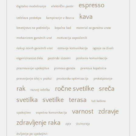
espresso
digitalno modeliranje
električni pastir
kava
izdelava prototipa
kampiranje v Bovcu
kmetijstvo na podeželju
kopalna kad
material za garažna vrata
mehanizem garažnih vrat
motivacija zaposlenih
nakup novih garažnih vrat
notranja komunikacija
ograje za živali
organiziranost dela
pastirski sistemi
poslovna komunikacija
praznovanje upokojitve
prenova garaže
prenova kopalnice
preverjanje idej v praksi
prostorska optimizacija
prototipiranje
rak
ročne svetilke
sreča
razvoj izdelka
svetilka
svetilke
terasa
tuš kabina
varnost
zdravje
upokojitev
uspešna komunikacija
zdravljenje raka
zpiz
živinoreja
življenje po upokojitvi