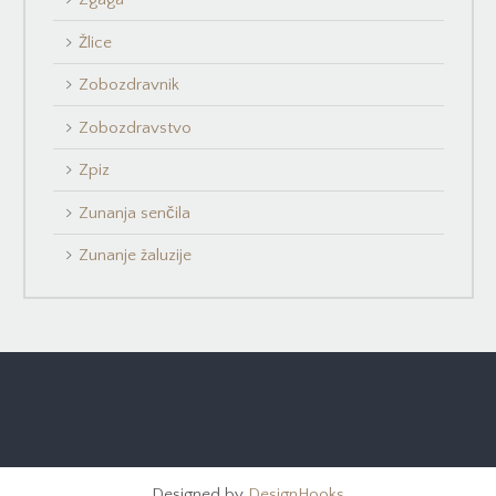
Žlice
Zobozdravnik
Zobozdravstvo
Zpiz
Zunanja senčila
Zunanje žaluzije
Designed by
DesignHooks