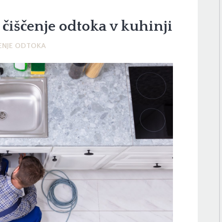
čiščenje odtoka v kuhinji
ENJE ODTOKA