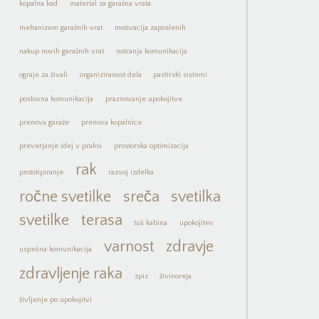
kopalna kad
material za garažna vrata
mehanizem garažnih vrat
motivacija zaposlenih
nakup novih garažnih vrat
notranja komunikacija
ograje za živali
organiziranost dela
pastirski sistemi
poslovna komunikacija
praznovanje upokojitve
prenova garaže
prenova kopalnice
preverjanje idej v praksi
prostorska optimizacija
rak
prototipiranje
razvoj izdelka
ročne svetilke
sreča
svetilka
svetilke
terasa
tuš kabina
upokojitev
varnost
zdravje
uspešna komunikacija
zdravljenje raka
zpiz
živinoreja
življenje po upokojitvi