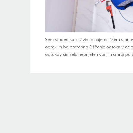
Sem študentka in živim v najemniškem stano
odtoki in bo potrebno čiščenje odtoka v cel
odtokov širi zelo neprijeten vonj in smrdi p