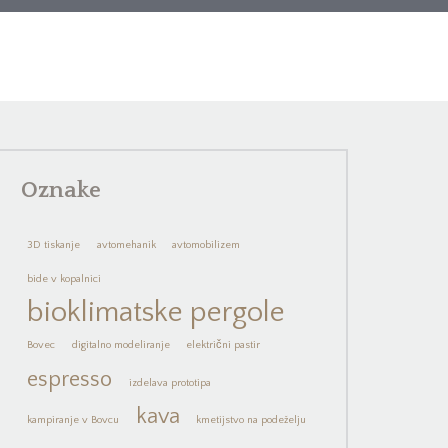
Oznake
3D tiskanje
avtomehanik
avtomobilizem
bide v kopalnici
bioklimatske pergole
Bovec
digitalno modeliranje
električni pastir
espresso
izdelava prototipa
kava
kampiranje v Bovcu
kmetijstvo na podeželju