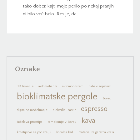
tako dober, kajti moje perilo po nekaj pranjih
ni bilo več belo. Res je, da…
Oznake
3D tiskanje
avtomehanik
avtomobilizem
bide v kopalnici
bioklimatske pergole
Bovec
espresso
digitalno modeliranje
električni pastir
kava
izdelava prototipa
kampiranje v Bovcu
kmetijstvo na podeželju
kopalna kad
material za garažna vrata