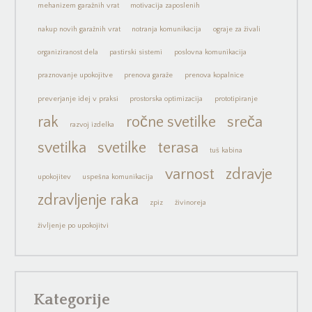
mehanizem garažnih vrat
motivacija zaposlenih
nakup novih garažnih vrat
notranja komunikacija
ograje za živali
organiziranost dela
pastirski sistemi
poslovna komunikacija
praznovanje upokojitve
prenova garaže
prenova kopalnice
preverjanje idej v praksi
prostorska optimizacija
prototipiranje
rak
ročne svetilke
sreča
razvoj izdelka
svetilka
svetilke
terasa
tuš kabina
varnost
zdravje
upokojitev
uspešna komunikacija
zdravljenje raka
zpiz
živinoreja
življenje po upokojitvi
Kategorije