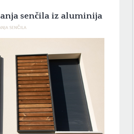
anja senčila iz aluminija
NJA SENČILA