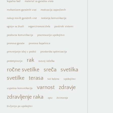
kopalna kad
material za garažna vrata
mehanizem garažnih vrat
motivacija zaposlenih
nakup novih garažnih vrat
notranja komunikacija
ograje za živali
organiziranost dela
pastirski sistemi
poslovna komunikacija
praznovanje upokojitve
prenova garaže
prenova kopalnice
preverjanje idej v praksi
prostorska optimizacija
rak
prototipiranje
razvoj izdelka
ročne svetilke
sreča
svetilka
svetilke
terasa
tuš kabina
upokojitev
varnost
zdravje
uspešna komunikacija
zdravljenje raka
zpiz
živinoreja
življenje po upokojitvi