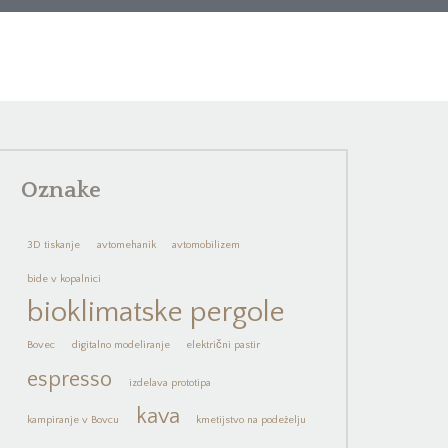
Oznake
3D tiskanje
avtomehanik
avtomobilizem
bide v kopalnici
bioklimatske pergole
Bovec
digitalno modeliranje
električni pastir
espresso
izdelava prototipa
kava
kampiranje v Bovcu
kmetijstvo na podeželju