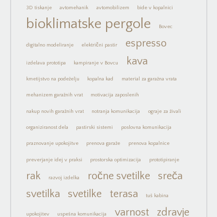
3D tiskanje
avtomehanik
avtomobilizem
bide v kopalnici
bioklimatske pergole
Bovec
espresso
digitalno modeliranje
električni pastir
kava
izdelava prototipa
kampiranje v Bovcu
kmetijstvo na podeželju
kopalna kad
material za garažna vrata
mehanizem garažnih vrat
motivacija zaposlenih
nakup novih garažnih vrat
notranja komunikacija
ograje za živali
organiziranost dela
pastirski sistemi
poslovna komunikacija
praznovanje upokojitve
prenova garaže
prenova kopalnice
preverjanje idej v praksi
prostorska optimizacija
prototipiranje
rak
ročne svetilke
sreča
razvoj izdelka
svetilka
svetilke
terasa
tuš kabina
varnost
zdravje
upokojitev
uspešna komunikacija